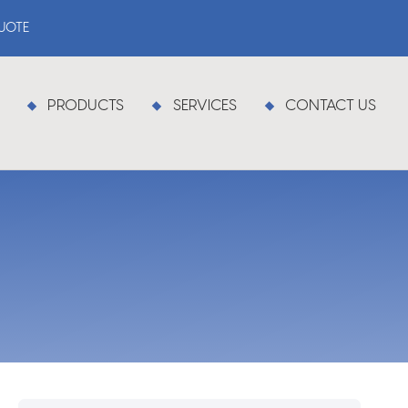
QUOTE
PRODUCTS
SERVICES
CONTACT US