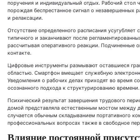
поручения и индивидуальный отдых. Рабочий стол ч
порождая беспрестанное сигнал о незавершенных ра
и релаксации.
Отсутствие определенного расписания усугубляет 
типичного и заканчивают после регламентированны
рассчитывая оперативного реакции. Подчиненные 
контакте.
Цифровые инструменты размывают оставшиеся гра
областью. Смартфон вмещает служебную электронн
Уведомления о рабочих делах приходят во время со
осознанного подхода к структурированию времени.
Психический результат завершения трудового пери
домой представляла естественным мостом между д
случается обычным складыванием портативного ко
профессиональных вопросах также в свободное пер
Влияние постоянной присутс