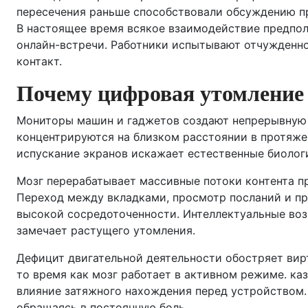
пересечения раньше способствовали обсуждению п
В настоящее время всякое взаимодействие предпол
онлайн-встречи. Работники испытывают отчужденнос
контакт.
Почему цифровая утомление
Мониторы машин и гаджетов создают непрерывную с
концентрируются на близком расстоянии в протяже
испускание экранов искажает естественные биологи
Мозг перерабатывает массивные потоки контента п
Переход между вкладками, просмотр посланий и п
высокой сосредоточенности. Интеллектуальные во
замечает растущего утомления.
Дефицит двигательной деятельности обостряет вир
то время как мозг работает в активном режиме. ка
влияние затяжного нахождения перед устройством. 
обращаясь в постоянную боль.