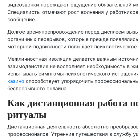
видеозвонки порождают ощущение обязательной мо
Специалисты отмечают рост волнения у работников
сообщение.
Долгое времяпрепровождение перед дисплеем вызы
органичных перерывов, которые прежде появлялись
моторной подвижности повышает психологическое 
Межличностная изоляция делается важным источни
взаимодействие не восполняет необходимость в ж
испытывать симптомы психологического истощения
казино
способствует упорядочить профессиональны
беспрерывного онлайна.
Как дистанционная работа 
ритуалы
Дистанционная деятельность абсолютно преобразо
профессионалов. Утренние путешествия в службу уш