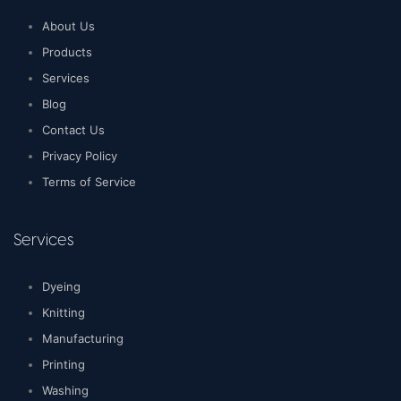
About Us
Products
Services
Blog
Contact Us
Privacy Policy
Terms of Service
Services
Dyeing
Knitting
Manufacturing
Printing
Washing