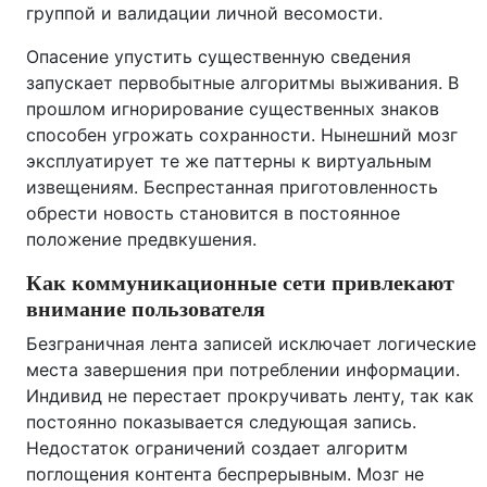
группой и валидации личной весомости.
Опасение упустить существенную сведения
запускает первобытные алгоритмы выживания. В
прошлом игнорирование существенных знаков
способен угрожать сохранности. Нынешний мозг
эксплуатирует те же паттерны к виртуальным
извещениям. Беспрестанная приготовленность
обрести новость становится в постоянное
положение предвкушения.
Как коммуникационные сети привлекают
внимание пользователя
Безграничная лента записей исключает логические
места завершения при потреблении информации.
Индивид не перестает прокручивать ленту, так как
постоянно показывается следующая запись.
Недостаток ограничений создает алгоритм
поглощения контента беспрерывным. Мозг не