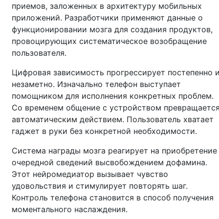
приемов, заложенных в архитектуру мобильных
приложений. Разработчики применяют данные о
функционировании мозга для создания продуктов,
провоцирующих систематическое возобращение
пользователя.
Цифровая зависимость прогрессирует постепенно 
незаметно. Изначально телефон выступает
помощником для исполнения конкретных проблем.
Со временем общение с устройством превращаетс
автоматическим действием. Пользователь хватает
гаджет в руки без конкретной необходимости.
Система награды мозга реагирует на приобретение
очередной сведений высвобождением дофамина.
Этот нейромедиатор вызывает чувство
удовольствия и стимулирует повторять шаг.
Контроль телефона становится в способ получения
моментального наслаждения.