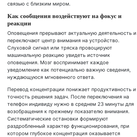
связью с близким миром.
Как сообщения воздействуют на фокус и
реакции
Оповещения прерывают актуальную деятельность и
переключают центр внимания на устройство.
Слуховой сигнал или тряска провоцируют
машинальную реакцию увидеть источник
оповещения. Мозг воспринимает каждое
уведомление как потенциально важную сведения,
нуждающуюся мгновенного ответа.
Перевод концентрации понижает продуктивность и
точность решения задач. После переключения на
телефон индивиду нужно в среднем 23 минуты для
возобращения к прежнему показателю внимания.
Систематические остановки формируют
раздробленный характер функционирования, при
котором глубокое концентрация оказывается