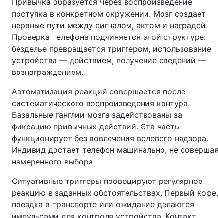
Привычка образуется через воспроизведение
поступка в конкретном окружении. Мозг создает
нервные пути между сигналом, актом и наградой.
Проверка телефона подчиняется этой структуре:
безделье превращается триггером, использование
устройства — действием, получение сведений —
вознаграждением.
Автоматизация реакций совершается после
систематического воспроизведения контура.
Базальные ганглии мозга задействованы за
фиксацию привычных действий. Эта часть
функционирует без вовлечения волевого надзора.
Индивид достает телефон машинально, не соверша
намеренного выбора.
Ситуативные триггеры провоцируют регулярное
реакцию в заданных обстоятельствах. Первый кофе,
поездка в транспорте или ожидание делаются
импульсами для контроля устройства. Контакт