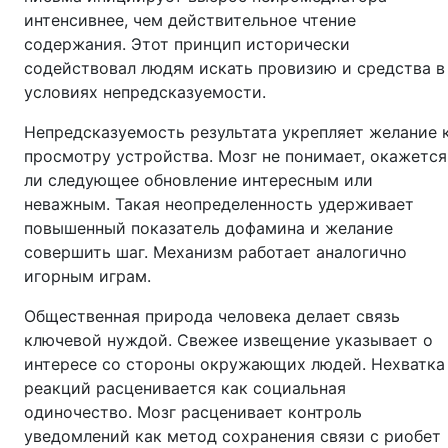
интенсивнее, чем действительное чтение
содержания. Этот принцип исторически
содействовал людям искать провизию и средства в
условиях непредсказуемости.
Непредсказуемость результата укрепляет желание 
просмотру устройства. Мозг не понимает, окажется
ли следующее обновление интересным или
неважным. Такая неопределенность удерживает
повышенный показатель дофамина и желание
совершить шаг. Механизм работает аналогично
игорным играм.
Общественная природа человека делает связь
ключевой нуждой. Свежее извещение указывает о
интересе со стороны окружающих людей. Нехватка
реакций расценивается как социальная
одиночество. Мозг расценивает контроль
уведомлений как метод сохранения связи с риобет