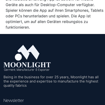
Geräte als auch für Desktop-Computer verfügbar.
Spieler können die App auf ihren Smartphones, Tablets
oder PCs herunterladen und spielen. Die App ist
optimiert, um auf allen Geräten reibungslos zu
funktionieren.
Being in the business for over 25 years, Moonlight has all
the experience and expertise to manufacture the highest
quality fabrics
Newsletter