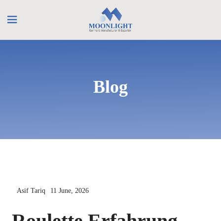
Blog
Asif Tariq
11 June, 2026
Roulette Erfahrung