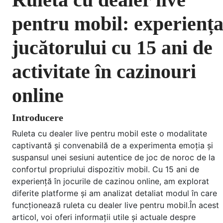
pentru mobil: experienț
jucătorului cu 15 ani de
activitate în cazinouri
online
Introducere
Ruleta cu dealer live pentru mobil este o modalitate
captivantă și convenabilă de a experimenta emoția și
suspansul unei sesiuni autentice de joc de noroc de la
confortul propriului dispozitiv mobil. Cu 15 ani de
experiență în jocurile de cazinou online, am explorat
diferite platforme și am analizat detaliat modul în care
funcționează ruleta cu dealer live pentru mobil.În acest
articol, voi oferi informații utile și actuale despre