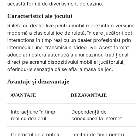
această formă de divertisment de cazino.
Caracteristici ale jocului
Ruleta cu dealer live pentru mobil reprezintă o versiune
modernă a clasicului joc de ruletă, în care jucătorii pot
interacționa în timp real cu un dealer profesionist prin
intermediul unei transmisiuni video live. Acest format
aduce atmosfera autentică a unui cazinou tradițional
direct pe ecranul dispozitivului mobil al jucătorului,
oferindu-le senzația că se află la masa de joc.
Avantaje și dezavantaje
AVANTAJE
DEZAVANTAJE
Interacțiune în timp
Dependență de
real cu dealerul
conexiunea la internet
Confortul de a putea
Limitări de timp pentru