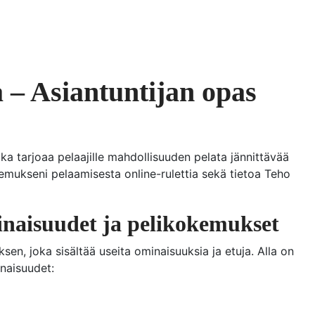
– Asiantuntijan opas
ka tarjoaa pelaajille mahdollisuuden pelata jännittävää
kemukseni pelaamisesta online-rulettia sekä tietoa Teho
naisuudet ja pelikokemukset
en, joka sisältää useita ominaisuuksia ja etuja. Alla on
naisuudet: