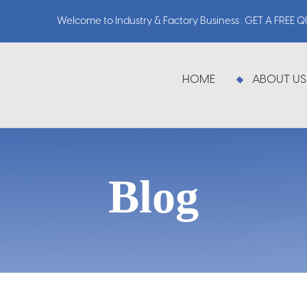
Welcome to Industry & Factory Business . GET A FREE 
HOME
ABOUT US
Blog