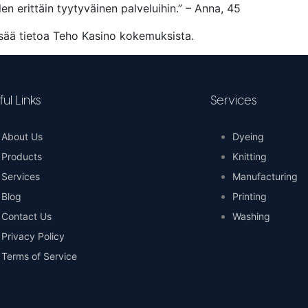
en erittäin tyytyväinen palveluihin.” – Anna, 45
lisää tietoa Teho Kasino kokemuksista.
ful Links
Services
About Us
Dyeing
Products
Knitting
Services
Manufacturing
Blog
Printing
Contact Us
Washing
Privacy Policy
Terms of Service