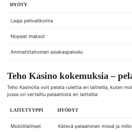
HYÖTY
Laaja pelivalikoima
Nopeat maksut
Ammattitaitoinen asiakaspalvelu
Teho Kasino kokemuksia – pelaa
Teho Kasinolla voit pelata rulettia eri laitteilla, kuten mobi
jossa on vertailtu pelaamista eri laitteilla:
LAITETYYPPI
HYÖDYT
Mobiililaitteet
Kätevä pelaaminen missä ja millo