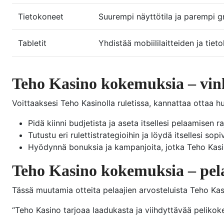
Tietokoneet
Suurempi näyttötila ja parempi gr
Tabletit
Yhdistää mobiililaitteiden ja tie
Teho Kasino kokemuksia – vin
Voittaaksesi Teho Kasinolla ruletissa, kannattaa ottaa h
Pidä kiinni budjetista ja aseta itsellesi pelaamisen ra
Tutustu eri rulettistrategioihin ja löydä itsellesi sop
Hyödynnä bonuksia ja kampanjoita, jotka Teho Kasi
Teho Kasino kokemuksia – pela
Tässä muutamia otteita pelaajien arvosteluista Teho Kas
“Teho Kasino tarjoaa laadukasta ja viihdyttävää pelikoke