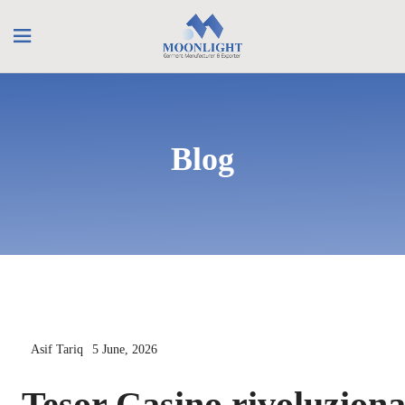
Blog
Asif Tariq
5 June, 2026
Tesor Casino rivoluzion