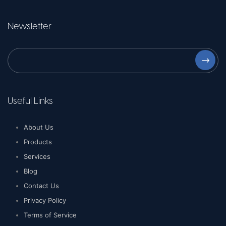
Newsletter
⟶
Useful Links
About Us
Products
Services
Blog
Contact Us
Privacy Policy
Terms of Service