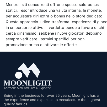
Mentre i siti concorrenti offrono spesso solo bonus
statici, Tesor introduce una valuta interna, le monete,
per acquistare giri extra o bonus nello store dedicato.
Questo approccio ludico trasforma l’esperienza di gioc
in un percorso attivo. Il verdetto pende a favore di chi
cerca dinamismo, sebbene i nuovi giocatori debbano
sempre verificare i termini specifici per ogni
promozione prima di attivare le offerte.
Being in the business for over 25 years, Moonlight has all
the experience and expertise to manufacture the highest
quality fabrics