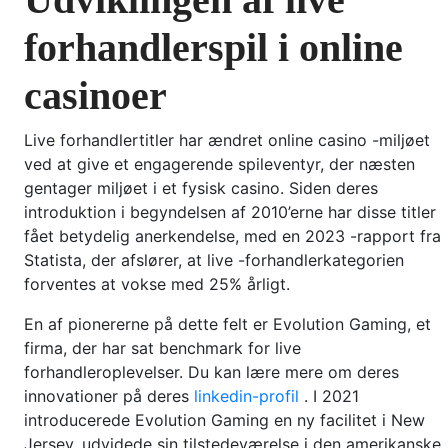
forhandlerspil i online
casinoer
Live forhandlertitler har ændret online casino -miljøet
ved at give et engagerende spileventyr, der næsten
gentager miljøet i et fysisk casino. Siden deres
introduktion i begyndelsen af ​​2010’erne har disse titler
fået betydelig anerkendelse, med en 2023 -rapport fra
Statista, der afslører, at live -forhandlerkategorien
forventes at vokse med 25% årligt.
En af pionererne på dette felt er Evolution Gaming, et
firma, der har sat benchmark for live
forhandleroplevelser. Du kan lære mere om deres
innovationer på deres
linkedin-profil
. I 2021
introducerede Evolution Gaming en ny facilitet i New
Jersey, udvidede sin tilstedeværelse i den amerikanske