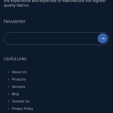
the experience and expertise to manufacture the highest
quality fabrics
Newsletter
⟶
Useful Links
About Us
Products
Services
Blog
Contact Us
Privacy Policy