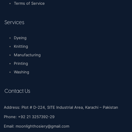
Terms of Service
Services
Dyeing
Knitting
Manufacturing
Printing
Washing
Contact Us
Address: Plot # D-224, SITE Industrial Area, Karachi – Pakistan
Phone: +92 21 3257392-29
Email:
moonlighthosiery@gmail.com