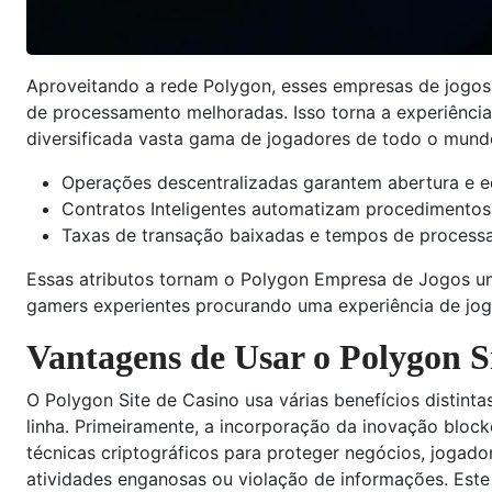
Aproveitando a rede Polygon, esses empresas de jogos
de processamento melhoradas. Isso torna a experiência 
diversificada vasta gama de jogadores de todo o mund
Operações descentralizadas garantem abertura e e
Contratos Inteligentes automatizam procedimentos
Taxas de transação baixadas e tempos de process
Essas atributos tornam o Polygon Empresa de Jogos uma
gamers experientes procurando uma experiência de jogo
Vantagens de Usar o Polygon S
O Polygon Site de Casino usa várias benefícios distint
linha. Primeiramente, a incorporação da inovação block
técnicas criptográficos para proteger negócios, jogad
atividades enganosas ou violação de informações. Est