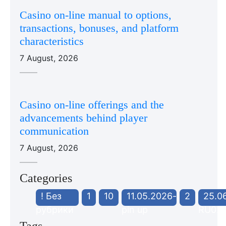
Casino on-line manual to options,
transactions, bonuses, and platform
characteristics
7 August, 2026
Casino on-line offerings and the
advancements behind player
communication
7 August, 2026
Categories
! Без
1
10
11.05.2026-
2
25.0
рубрики
pin up
RU02