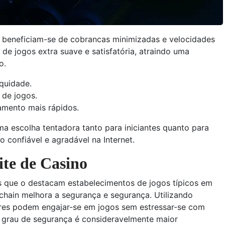
 beneficiam-se de cobrancas minimizadas e velocidades
de jogos extra suave e satisfatória, atraindo uma
o.
quidade.
 de jogos.
amento mais rápidos.
 escolha tentadora tanto para iniciantes quanto para
 confiável e agradável na Internet.
ite de Casino
as que o destacam estabelecimentos de jogos típicos em
chain melhora a segurança e segurança. Utilizando
ores podem engajar-se em jogos sem estressar-se com
e grau de segurança é consideravelmente maior