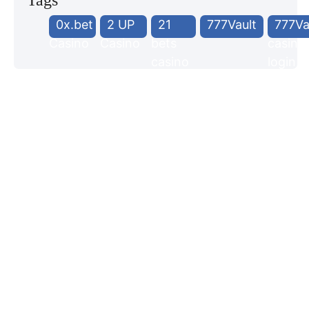
Tags
0x.bet
2 UP
21
777Vault
777Va
Casino
Casino
bets
casino
casino
login