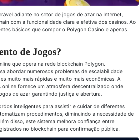
ável adiante no setor de jogos de azar na Internet,
hain com a funcionalidade clara e efetiva dos casinos. Ao
nentes básicos que compor o Polygon Casino e apenas
ento de Jogos?
nline que opera na rede blockchain Polygon.
isa abordar numerosos problemas de escalabilidade
ões muito mais rápidas e muito mais econômicas. A
 online fornece um atmosfera descentralizado onde
ogos de azar garantindo justiça e abertura.
os inteligentes para assistir e cuidar de diferentes
utomatizam procedimentos, diminuindo a necessidade de
lém disso, este sistema melhora confiança entre
gistrados no blockchain para confirmação pública.