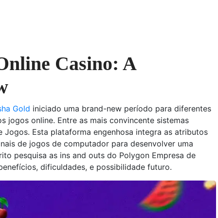
Online Casino: A
w
sha Gold
iniciado uma brand-new período para diferentes
s jogos online. Entre as mais convincente sistemas
 Jogos. Esta plataforma engenhosa integra
as atributos
nais de jogos de computador para desenvolver uma
crito pesquisa as ins and outs do Polygon Empresa de
efícios, dificuldades, e possibilidade futuro.