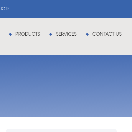
QUOTE
PRODUCTS
SERVICES
CONTACT US