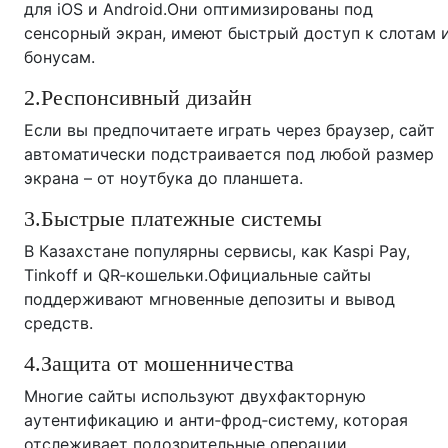
для iOS и Android.Они оптимизированы под
сенсорный экран, имеют быстрый доступ к слотам 
бонусам.
2.Респонсивный дизайн
Если вы предпочитаете играть через браузер, сайт
автоматически подстраивается под любой размер
экрана – от ноутбука до планшета.
3.Быстрые платежные системы
В Казахстане популярны сервисы, как Kaspi Pay,
Tinkoff и QR‑кошельки.Официальные сайты
поддерживают мгновенные депозиты и вывод
средств.
4.Защита от мошенничества
Многие сайты используют двухфакторную
аутентификацию и анти‑фрод‑систему, которая
отслеживает подозрительные операции.