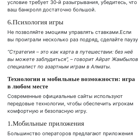
условие требует 30‑й разыгрывания, убедитесь, что
ваш банкролл достаточно большой.
6.Психология игры
Не позволяйте эмоциям управлять ставками.Если
вы проиграли несколько раз подряд, сделайте паузу
“Стратегия – это как карта в путешествии: без неё
вы можете заблудиться”, – говорит Айрат Жамбылов
специалист по азартным играм в Алматы.
Технологии и мобильные возможности: игра
в любом месте
Современные официальные сайты используют
передовые технологии, чтобы обеспечить игрокам
комфортную и безопасную игру.
1.Мобильные приложения
Большинство операторов предлагают приложения