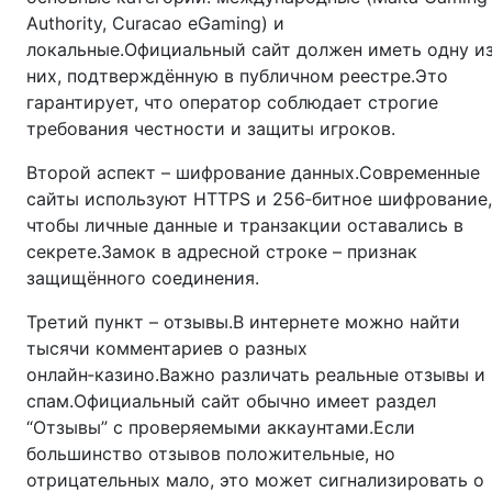
Authority, Curacao eGaming) и
локальные.Официальный сайт должен иметь одну и
них, подтверждённую в публичном реестре.Это
гарантирует, что оператор соблюдает строгие
требования честности и защиты игроков.
Второй аспект – шифрование данных.Современные
сайты используют HTTPS и 256‑битное шифрование,
чтобы личные данные и транзакции оставались в
секрете.Замок в адресной строке – признак
защищённого соединения.
Третий пункт – отзывы.В интернете можно найти
тысячи комментариев о разных
онлайн‑казино.Важно различать реальные отзывы и
спам.Официальный сайт обычно имеет раздел
“Отзывы” с проверяемыми аккаунтами.Если
большинство отзывов положительные, но
отрицательных мало, это может сигнализировать о