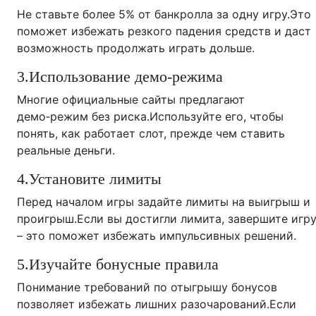
Не ставьте более 5% от банкролла за одну игру.Это
поможет избежать резкого падения средств и даст
возможность продолжать играть дольше.
3.Использование демо‑режима
Многие официальные сайты предлагают
демо‑режим без риска.Используйте его, чтобы
понять, как работает слот, прежде чем ставить
реальные деньги.
4.Установите лимиты
Перед началом игры задайте лимиты на выигрыш и
проигрыш.Если вы достигли лимита, завершите игр
– это поможет избежать импульсивных решений.
5.Изучайте бонусные правила
Понимание требований по отыгрышу бонусов
позволяет избежать лишних разочарований.Если