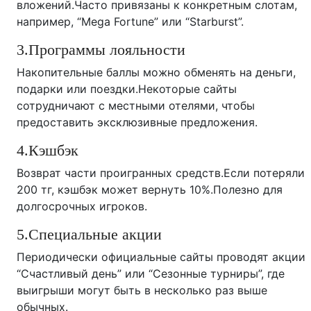
вложений.Часто привязаны к конкретным слотам,
например, “Mega Fortune” или “Starburst”.
3.Программы лояльности
Накопительные баллы можно обменять на деньги,
подарки или поездки.Некоторые сайты
сотрудничают с местными отелями, чтобы
предоставить эксклюзивные предложения.
4.Кэшбэк
Возврат части проигранных средств.Если потеряли
200 тг, кэшбэк может вернуть 10%.Полезно для
долгосрочных игроков.
5.Специальные акции
Периодически официальные сайты проводят акции
“Счастливый день” или “Сезонные турниры”, где
выигрыши могут быть в несколько раз выше
обычных.