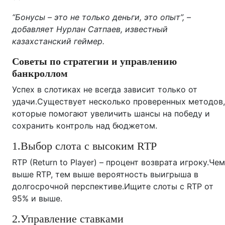
“Бонусы – это не только деньги, это опыт”, –
добавляет Нурлан Сатпаев, известный
казахстанский геймер.
Советы по стратегии и управлению
банкроллом
Успех в слотиках не всегда зависит только от
удачи.Существует несколько проверенных методов,
которые помогают увеличить шансы на победу и
сохранить контроль над бюджетом.
1.Выбор слота с высоким RTP
RTP (Return to Player) – процент возврата игроку.Чем
выше RTP, тем выше вероятность выигрыша в
долгосрочной перспективе.Ищите слоты с RTP от
95% и выше.
2.Управление ставками