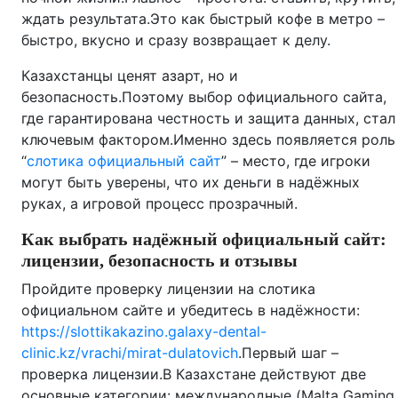
ждать результата.Это как быстрый кофе в метро –
быстро, вкусно и сразу возвращает к делу.
Казахстанцы ценят азарт, но и
безопасность.Поэтому выбор официального сайта,
где гарантирована честность и защита данных, стал
ключевым фактором.Именно здесь появляется роль
“
слотика официальный сайт
” – место, где игроки
могут быть уверены, что их деньги в надёжных
руках, а игровой процесс прозрачный.
Как выбрать надёжный официальный сайт:
лицензии, безопасность и отзывы
Пройдите проверку лицензии на слотика
официальном сайте и убедитесь в надёжности:
https://slottikakazino.galaxy-dental-
clinic.kz/vrachi/mirat-dulatovich
.Первый шаг –
проверка лицензии.В Казахстане действуют две
основные категории: международные (Malta Gaming