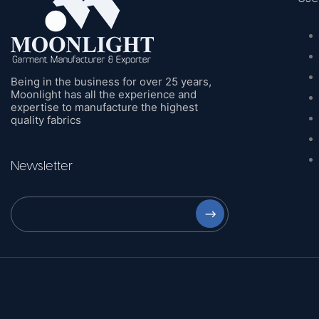
Being in the business for over 25 years,
Moonlight has all the experience and
expertise to manufacture the highest
quality fabrics
Newsletter
⟶