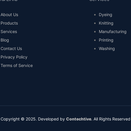
About Us
Dyeing
Products
Knitting
Services
Manufacturing
Blog
Printing
Contact Us
Washing
Privacy Policy
Terms of Service
Copyright © 2025. Developed by
Contechtive
. All Rights Reserved