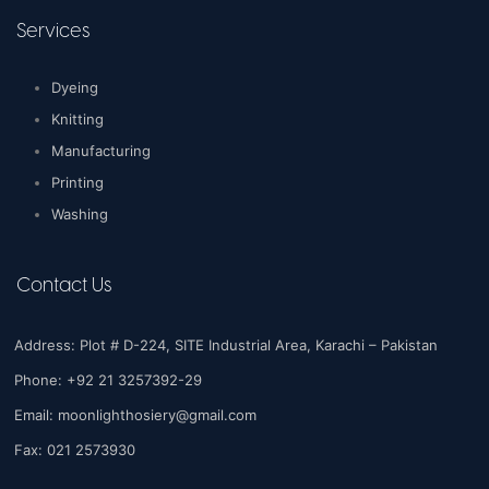
Services
Dyeing
Knitting
Manufacturing
Printing
Washing
Contact Us
Address: Plot # D-224, SITE Industrial Area, Karachi – Pakistan
Phone: +92 21 3257392-29
Email:
moonlighthosiery@gmail.com
Fax: 021 2573930