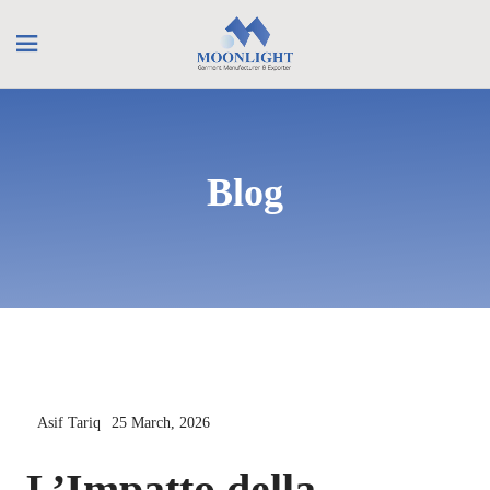
Blog
Asif Tariq
25 March, 2026
L’Impatto della