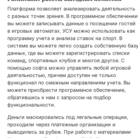
Платформа позволяет анализировать деятельность
с разных точек зрения. В программном обеспечении
вы можете записывать данные о посещении гостей
в игровых автоматах. УСУ можно использовать как
программу учета и анализа ставок на спорт. В
системе вы можете легко создать собственную баз
данных, где вы можете зарегистрировать списки
команд, спортивных клубов и многое другое. С
помощью софта можно управлять любой игровой
деятельностью, причем доступен не только
функционал по смежным направлениям учета. Вы
можете приобрести программное обеспечение,
обратившись к нам с запросом на подбор
функциональности.
Деньги маскировались под легальные операции,
проходили через платежные организации и
выводились за рубеж. При работе с материалами