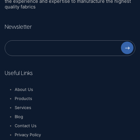
the experience and expertise to manufacture the highest
quality fabrics
Newsletter
⟶
Useful Links
About Us
Products
Services
Blog
Contact Us
Privacy Policy