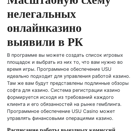
нелегальных
онлайнказино
выявили в РК
В программе вы можете создать список игровых
площадок и выбрать из них то, что вам нужно во
время игры. Программное обеспечение USU
идеально подходит для управления работой казино.
Там же вам будут представлены подлинные обзоры
софта для казино. Система регистрации казино
формируется исходя из требований каждого
клиента и его обязанностей на рынке гемблинга.
Программное обеспечение USU Casino может
управлять финансовыми операциями казино.
Расписание работы выездных комиссий