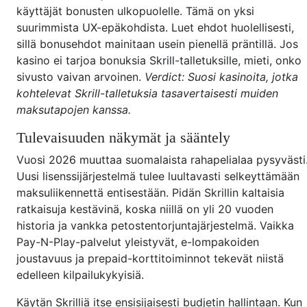
käyttäjät bonusten ulkopuolelle. Tämä on yksi
suurimmista UX-epäkohdista. Luet ehdot huolellisesti,
sillä bonusehdot mainitaan usein pienellä präntillä. Jos
kasino ei tarjoa bonuksia Skrill-talletuksille, mieti, onko
sivusto vaivan arvoinen.
Verdict: Suosi kasinoita, jotka
kohtelevat Skrill-talletuksia tasavertaisesti muiden
maksutapojen kanssa.
Tulevaisuuden näkymät ja sääntely
Vuosi 2026 muuttaa suomalaista rahapelialaa pysyvästi
Uusi lisenssijärjestelmä tulee luultavasti selkeyttämään
maksuliikennettä entisestään. Pidän Skrillin kaltaisia
ratkaisuja kestävinä, koska niillä on yli 20 vuoden
historia ja vankka petostentorjuntajärjestelmä. Vaikka
Pay-N-Play-palvelut yleistyvät, e-lompakoiden
joustavuus ja prepaid-korttitoiminnot tekevät niistä
edelleen kilpailukykyisiä.
Käytän Skrilliä itse ensisijaisesti budjetin hallintaan. Kun