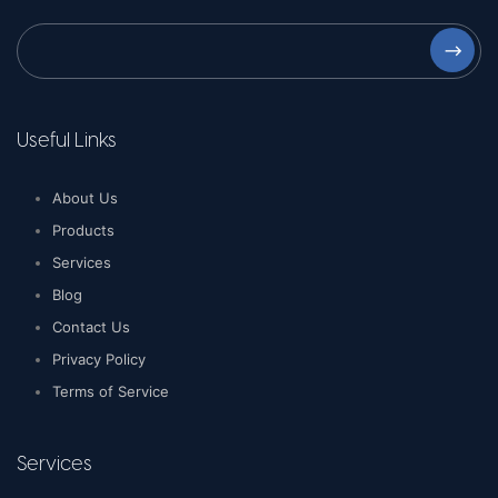
⟶
Useful Links
About Us
Products
Services
Blog
Contact Us
Privacy Policy
Terms of Service
Services