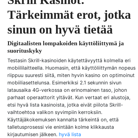
Tärkeimmät erot, jotka
sinun on hyvä tietää
Digitaalisten lompakoiden käyttöliittymä ja
suorituskyky
Testasin Skrill-kasinoiden käytettävyyttä kolmella eri
mobiililaitteella. Huomasin, että käyttöliittymän nopeus
riippuu suuresti siitä, miten hyvin kasino on optimoinut
mobiiliasettelunsa. Esimerkiksi 2.1 sekunnin sivun
latausaika 4G-verkossa on erinomainen taso, johon
parhaat operaattorit yltävät. Kun vertaat eri alustoja,
etsi hyvä lista kasinoista, jotka eivät piilota Skrill-
vaihtoehtoa valikon syvimpiin kerroksiin.
Käyttäjäkokemuksen kannalta tärkeintä on, että
talletusprosessi vie enintään kolme klikkausta
kirjautumisen jälkeen.
hyvä lista